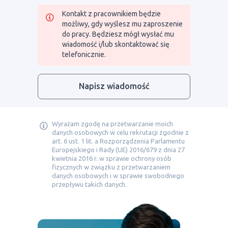
Kontakt z pracownikiem będzie
możliwy, gdy wyślesz mu zaproszenie
do pracy. Będziesz mógł wysłać mu
wiadomość i/lub skontaktować się
telefonicznie.
Napisz wiadomość
Wyrażam zgodę na przetwarzanie moich
danych osobowych w celu rekrutacji zgodnie z
art. 6 ust. 1 lit. a Rozporządzenia Parlamentu
Europejskiego i Rady (UE) 2016/679 z dnia 27
kwietnia 2016 r. w sprawie ochrony osób
fizycznych w związku z przetwarzaniem
danych osobowych i w sprawie swobodnego
przepływu takich danych.