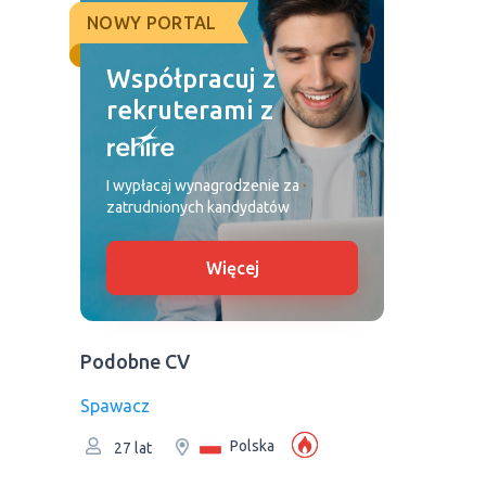
NOWY PORTAL
Współpracuj z
rekruterami z
I wypłacaj wynagrodzenie za
zatrudnionych kandydatów
Więcej
Podobne CV
Spawacz
Polska
27 lat