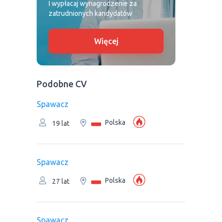
I wypłacaj wynagrodzenie za
zatrudnionych kandydatów
Więcej
Podobne CV
Spawacz
Polska
19 lat
Spawacz
Polska
27 lat
Spawacz