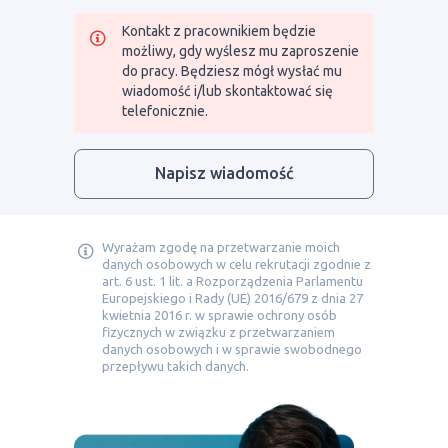
Kontakt z pracownikiem będzie
możliwy, gdy wyślesz mu zaproszenie
do pracy. Będziesz mógł wysłać mu
wiadomość i/lub skontaktować się
telefonicznie.
Napisz wiadomość
Wyrażam zgodę na przetwarzanie moich
danych osobowych w celu rekrutacji zgodnie z
art. 6 ust. 1 lit. a Rozporządzenia Parlamentu
Europejskiego i Rady (UE) 2016/679 z dnia 27
kwietnia 2016 r. w sprawie ochrony osób
fizycznych w związku z przetwarzaniem
danych osobowych i w sprawie swobodnego
przepływu takich danych.