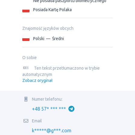
Nie posiada paszportu biometrycznego
Posiada Kartę Polaka
Znajomość języków obcych
Polski
—
Średni
O sobie
Ten tekst przetłumaczono w trybie
automatycznym
Zobacz oryginał
Numer telefonu:
+48 57* *** ***
Email
k*****@g***.com