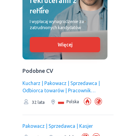
rekruterami z
I wypłacaj wynagrodzenie za
zatrudnionych kandydatów
Więcej
Podobne CV
Kucharz | Pakowacz | Sprzedawca |
Odbiorca towarów | Рracownik
magazynu | Pracownik produkcji
Polska
32 lata
Pakowacz | Sprzedawca | Kasjer