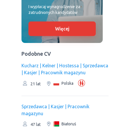
I wypłacaj wynagrodzenie za
zatrudnionych kandydatów
Więcej
Podobne CV
Kucharz | Kelner | Hostessa | Sprzedawca
| Kasjer | Рracownik magazynu
Polska
21 lat
Sprzedawca | Kasjer | Рracownik
magazynu
Białoruś
47 lat