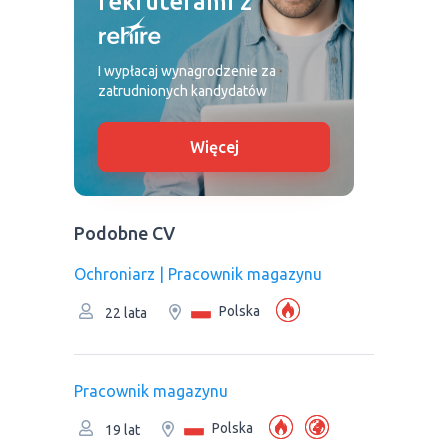
rekruterami z
I wypłacaj wynagrodzenie za
zatrudnionych kandydatów
Więcej
Podobne CV
Ochroniarz | Рracownik magazynu
Polska
22 lata
Рracownik magazynu
Polska
19 lat