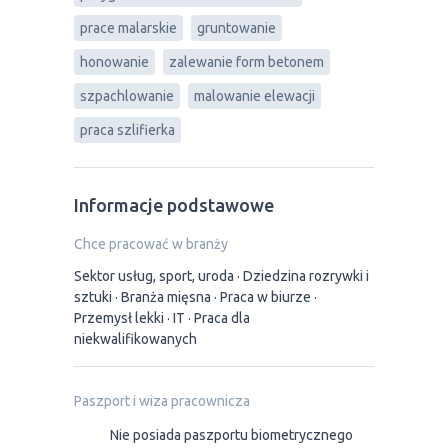
prace malarskie
gruntowanie
honowanie
zalewanie form betonem
szpachlowanie
malowanie elewacji
praca szlifierka
Informacje podstawowe
Chce pracować w branży
Sektor usług, sport, uroda
Dziedzina rozrywki i
sztuki
Branża mięsna
Praca w biurze
Przemysł lekki
IT
Praca dla
niekwalifikowanych
Paszport i wiza pracownicza
Nie posiada paszportu biometrycznego