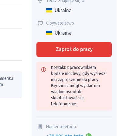
Teraz znajduje się w
Ukraina
Obywatelstwo
Ukraina
Zaproś do pracy
Kontakt z pracownikiem
będzie możliwy, gdy wyślesz
lamentu
mu zaproszenie do pracy.
em
Będziesz mógł wysłać mu
wiadomość i/lub
skontaktować się
telefonicznie.
Numer telefonu: