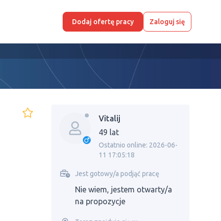
Dodaj ofertę pracy
Zaloguj się
Vitalij
49 lat
Ostatnio online: 2026-06-
11 17:05:18
Jest gotowy/a podjąć pracę
Nie wiem, jestem otwarty/a
na propozycje