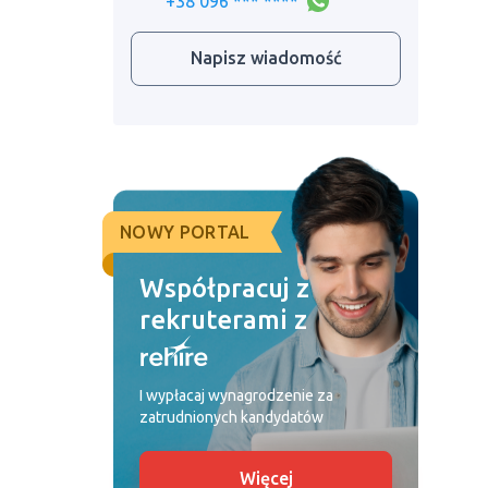
+38 096 *** ****
Napisz wiadomość
NOWY PORTAL
Współpracuj z
rekruterami z
I wypłacaj wynagrodzenie za
zatrudnionych kandydatów
Więcej