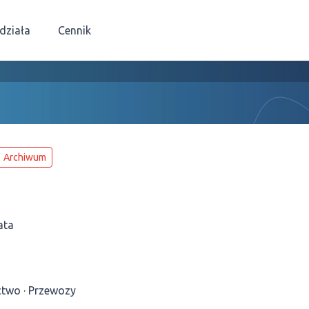
 działa
Cennik
Archiwum
ata
ctwo
Przewozy