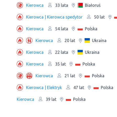
Kierowca
Białoruś
33 lata
Kierowca | Kierowca spedytor
50 lat
Kierowca
Polska
54 lata
Kierowca
Ukraina
20 lat
Kierowca
Ukraina
22 lata
Kierowca
Polska
35 lat
Kierowca
Polska
21 lat
Kierowca | Elektryk
Polska
47 lat
Kierowca
Polska
39 lat