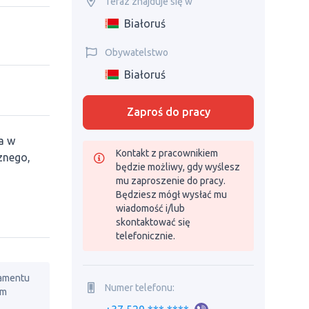
Teraz znajduje się w
Białoruś
Obywatelstwo
Białoruś
Zaproś do pracy
a w
Kontakt z pracownikiem
znego,
będzie możliwy, gdy wyślesz
mu zaproszenie do pracy.
Będziesz mógł wysłać mu
wiadomość i/lub
skontaktować się
telefonicznie.
lamentu
Numer telefonu:
em