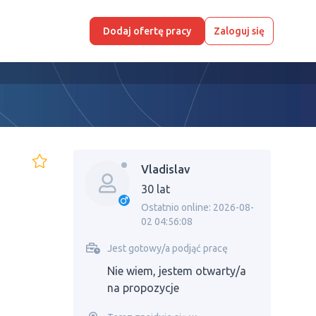
Dodaj ofertę pracy
Zaloguj się
Vladislav
30 lat
Ostatnio online: 2026-08-
02 04:56:08
Jest gotowy/a podjąć pracę
Nie wiem, jestem otwarty/a
na propozycje