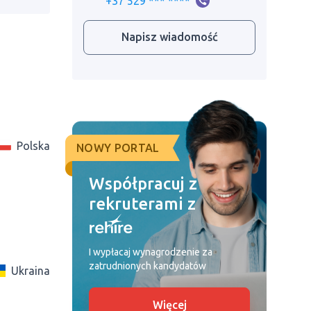
+37 529 *** ****
Napisz wiadomość
Polska
NOWY PORTAL
Współpracuj z
rekruterami z
I wypłacaj wynagrodzenie za
zatrudnionych kandydatów
Ukraina
Więcej