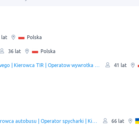
Polska
 lat
Polska
36 lat
Spawacz | Ślusarz | Operator wózka widłowego | Kierowca TIR | Operatow wywrotka | Pracownik produkcji
41 lat
Operator dźwigu samojezdnego | Kierowca | Kierowca autobusu | Operator spycharki | Kierowca ciężarówki | Kierowca TIR | Operatow wywrotka
66 lat