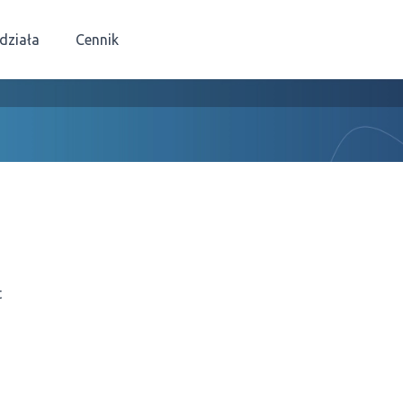
 działa
Cennik
t