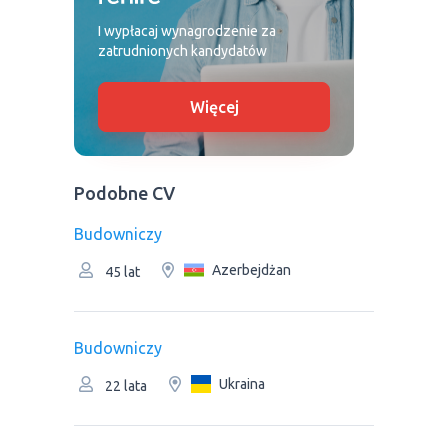
I wypłacaj wynagrodzenie za
zatrudnionych kandydatów
Więcej
Podobne CV
Budowniczy
Azerbejdżan
45 lat
Budowniczy
Ukraina
22 lata