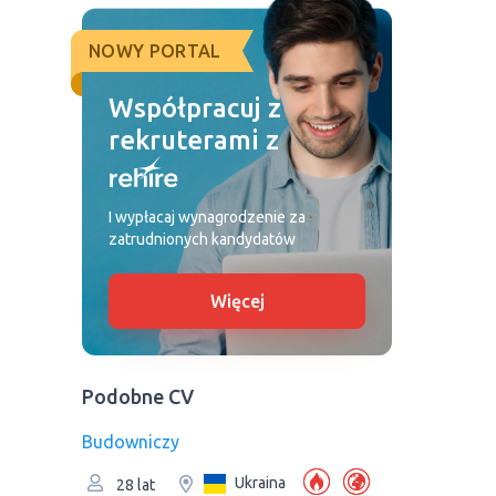
NOWY PORTAL
Współpracuj z
rekruterami z
I wypłacaj wynagrodzenie za
zatrudnionych kandydatów
Więcej
Podobne CV
Budowniczy
Ukraina
28 lat