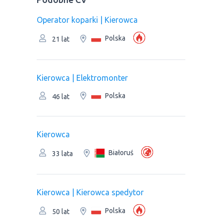
Operator koparki | Kierowca
Polska
21 lat
Kierowca | Elektromonter
Polska
46 lat
Kierowca
Białoruś
33 lata
Kierowca | Kierowca spedytor
Polska
50 lat