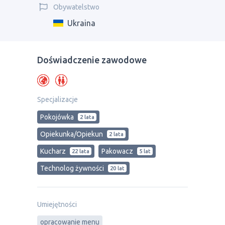
Obywatelstwo
Ukraina
Doświadczenie zawodowe
Specjalizacje
Pokojówka
2 lata
Opiekunka/Opiekun
2 lata
Kucharz
Pakowacz
22 lata
5 lat
Technolog żywności
20 lat
Umiejętności
opracowanie menu