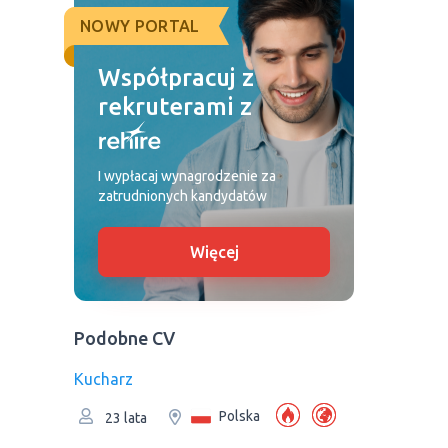
NOWY PORTAL
Współpracuj z
rekruterami z
I wypłacaj wynagrodzenie za
zatrudnionych kandydatów
Więcej
Podobne CV
Kucharz
Polska
23 lata