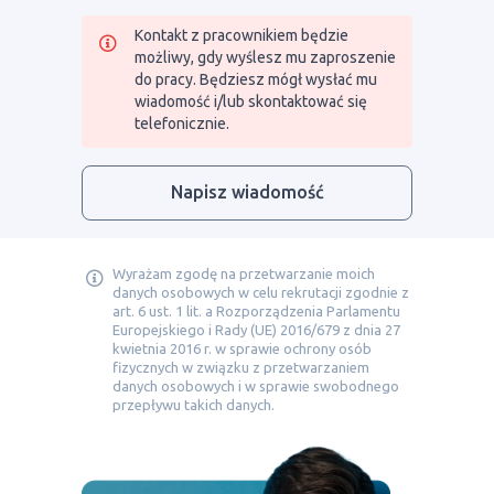
Kontakt z pracownikiem będzie
możliwy, gdy wyślesz mu zaproszenie
do pracy. Będziesz mógł wysłać mu
wiadomość i/lub skontaktować się
telefonicznie.
Napisz wiadomość
Wyrażam zgodę na przetwarzanie moich
danych osobowych w celu rekrutacji zgodnie z
art. 6 ust. 1 lit. a Rozporządzenia Parlamentu
Europejskiego i Rady (UE) 2016/679 z dnia 27
kwietnia 2016 r. w sprawie ochrony osób
fizycznych w związku z przetwarzaniem
danych osobowych i w sprawie swobodnego
przepływu takich danych.