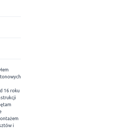
yłem
artonowych
d 16 roku
strukcji
miętam
e
 montażem
sztów i