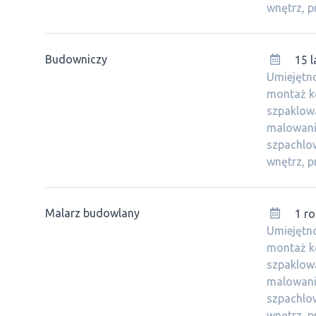
wnętrz, pr
Budowniczy
15 l
Umiejętno
montaż k
szpaklow
malowania
szpachlow
wnętrz, pr
Malarz budowlany
1 ro
Umiejętno
montaż k
szpaklow
malowania
szpachlow
wnętrz, pr