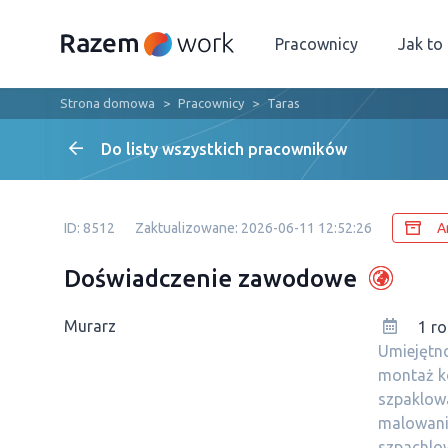
Pracownicy
Jak to
Strona domowa
Pracownicy
Taras
Do listy wszystkich pracowników
ID: 8512
Zaktualizowane: 2026-06-11 12:52:26
A
Doświadczenie zawodowe
Murarz
1 ro
Umiejętno
montaż k
szpaklow
malowania
szpachlow