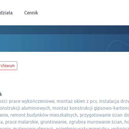
 działa
Cennik
rchiwum
k
ści: prace wykończeniowe, montaż okien z pcv, instalacja drzw
onstrukcji aluminiowych, montaż konstrukcji gipsowo-karton
anie, remont budynków mieszkalnych, przygotowanie ścian d
, prace malarskie, gruntowanie, zgrubna murowanie ścian, h
anie, malowanie elewacji, ocieplenie watą mineralną, wykońc