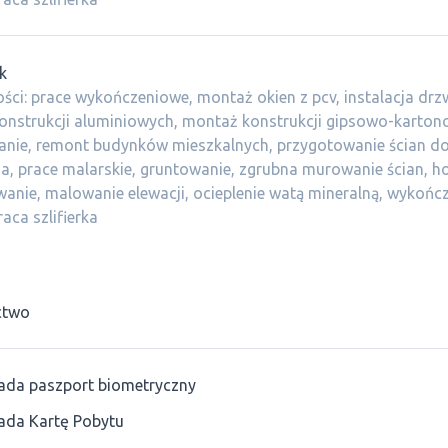
k
ści: prace wykończeniowe, montaż okien z pcv, instalacja drzw
onstrukcji aluminiowych, montaż konstrukcji gipsowo-karton
anie, remont budynków mieszkalnych, przygotowanie ścian d
, prace malarskie, gruntowanie, zgrubna murowanie ścian, h
anie, malowanie elewacji, ocieplenie watą mineralną, wykońc
aca szlifierka
ctwo
ada paszport biometryczny
ada Kartę Pobytu