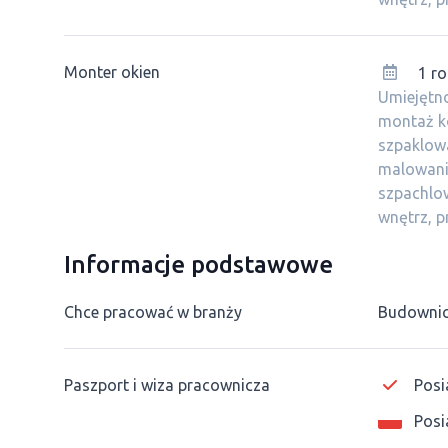
Monter okien
1 ro
Umiejętno
montaż k
szpaklow
malowania
szpachlow
wnętrz, pr
Informacje podstawowe
Chce pracować w branży
Budowni
Paszport i wiza pracownicza
Posi
Posi