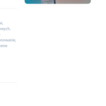
i,
owych,
o
onowanie,
zenie