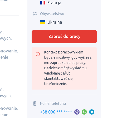
Francja
Obywatelstwo
Ukraina
i,
Zaproś do pracy
owych,
o
onowanie,
Kontakt z pracownikiem
zenie
będzie możliwy, gdy wyślesz
mu zaproszenie do pracy.
Będziesz mógł wysłać mu
wiadomość i/lub
skontaktować się
telefonicznie.
i,
owych,
o
Numer telefonu:
onowanie,
+38 096 *** ****
zenie