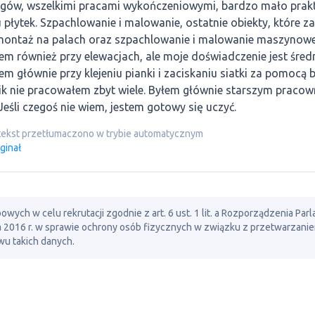
gów, wszelkimi pracami wykończeniowymi, bardzo mało prakt
 płytek. Szpachlowanie i malowanie, ostatnie obiekty, które z
 montaż na palach oraz szpachlowanie i malowanie maszynowe
m również przy elewacjach, ale moje doświadczenie jest średn
m głównie przy klejeniu pianki i zaciskaniu siatki za pomocą 
ik nie pracowałem zbyt wiele. Byłem głównie starszym praco
Jeśli czegoś nie wiem, jestem gotowy się uczyć.
tekst przetłumaczono w trybie automatycznym
ginał
ch w celu rekrutacji zgodnie z art. 6 ust. 1 lit. a Rozporządzenia Par
ia 2016 r. w sprawie ochrony osób fizycznych w związku z przetwarzani
u takich danych.