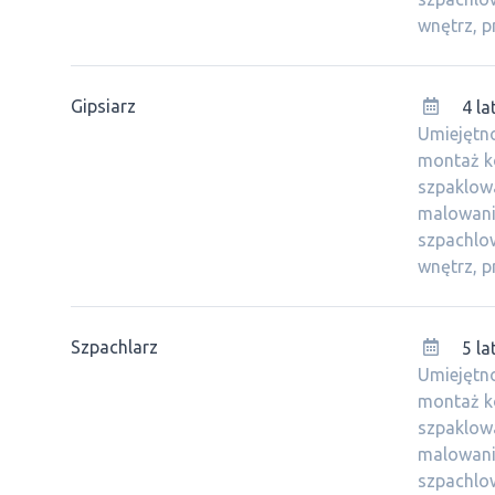
wnętrz, pr
Gipsiarz
4 la
Umiejętno
montaż k
szpaklow
malowania
szpachlow
wnętrz, pr
Szpachlarz
5 la
Umiejętno
montaż k
szpaklow
malowania
szpachlow