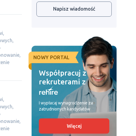
Napisz wiadomość
i,
owych,
o
onowanie,
NOWY PORTAL
zenie
Współpracuj z
rekruterami z
i,
I wypłacaj wynagrodzenie za
owych,
zatrudnionych kandydatów
o
onowanie,
Więcej
zenie