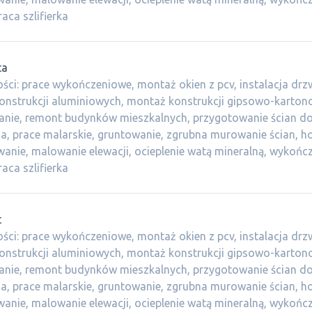
aca szlifierka
ta
ści: prace wykończeniowe, montaż okien z pcv, instalacja drzw
onstrukcji aluminiowych, montaż konstrukcji gipsowo-karton
anie, remont budynków mieszkalnych, przygotowanie ścian d
, prace malarskie, gruntowanie, zgrubna murowanie ścian, h
anie, malowanie elewacji, ocieplenie watą mineralną, wykońc
aca szlifierka
t
ści: prace wykończeniowe, montaż okien z pcv, instalacja drzw
onstrukcji aluminiowych, montaż konstrukcji gipsowo-karton
anie, remont budynków mieszkalnych, przygotowanie ścian d
, prace malarskie, gruntowanie, zgrubna murowanie ścian, h
anie, malowanie elewacji, ocieplenie watą mineralną, wykońc