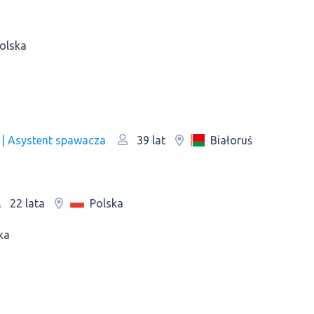
olska
 | Asystent spawacza
Białoruś
39 lat
Polska
22 lata
ka