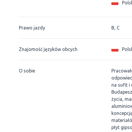
Pols
Prawo jazdy
B, C
Znajomość języków obcych
Pols
O sobie
Pracował
odpowiedz
na sufit 
Budapesz
życia, ma
aluminiow
koncepcj
materiałó
płyt gips