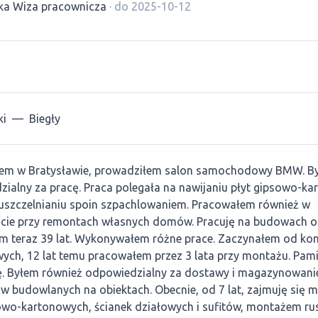
ka Wiza pracownicza
· do 2025-10-12
ki
—
Biegły
em w Bratysławie, prowadziłem salon samochodowy BMW. B
ialny za pracę. Praca polegała na nawijaniu płyt gipsowo-k
i uszczelnianiu spoin szpachlowaniem. Pracowałem również w
cie przy remontach własnych domów. Pracuję na budowach o
m teraz 39 lat. Wykonywałem różne prace. Zaczynałem od kon
ych, 12 lat temu pracowałem przez 3 lata przy montażu. Pa
ę. Byłem również odpowiedzialny za dostawy i magazynowani
w budowlanych na obiektach. Obecnie, od 7 lat, zajmuję się
owo-kartonowych, ścianek działowych i sufitów, montażem ru