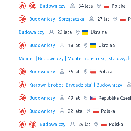
Budowniczy
Polska
34 lata
Budowniczy | Sprzątaczka
P
27 lat
Budowniczy
Ukraina
22 lata
Budowniczy
Ukraina
18 lat
Monter | Budowniczy | Monter konstrukcji stalowych
Budowniczy
Polska
36 lat
Kierownik robót (Brygadzista) | Budowniczy
Budowniczy
Republika Czes
49 lat
Budowniczy
Polska
22 lata
Budowniczy
Polska
26 lat