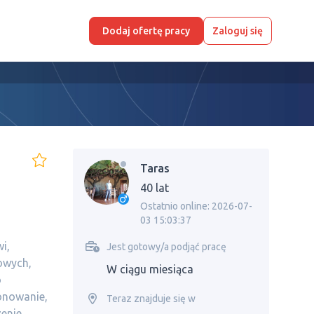
Dodaj ofertę pracy
Zaloguj się
Taras
40 lat
Ostatnio online: 2026-07-
03 15:03:37
i,
Jest gotowy/a podjąć pracę
owych,
W ciągu miesiąca
o
onowanie,
Teraz znajduje się w
zenie