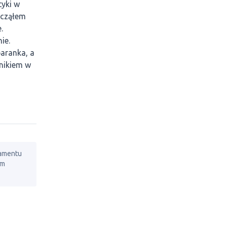
yki w
acząłem
.
ie.
baranka, a
wnikiem w
lamentu
em