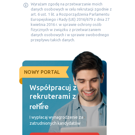
Wyrażam zgodę na przetwarzanie moich
danych osobowych w celu rekrutacji zgodnie z
art. 6 ust. 1 lit. a Rozporządzenia Parlamentu
Europejskiego i Rady (UE) 2016/679 z dnia 27
kwietnia 2016 r. w sprawie ochrony osób
fizycznych w związku z przetwarzaniem
danych osobowych i w sprawie swobodnego
przepływu takich danych.
NOWY PORTAL
Współpracuj z
rekruterami z
I wypłacaj wynagrodzenie za
zatrudnionych kandydatów