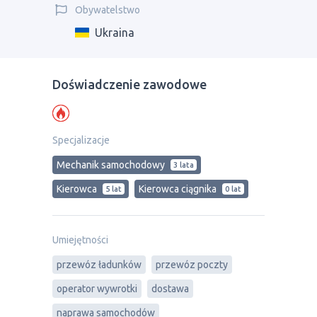
Obywatelstwo
Ukraina
Doświadczenie zawodowe
Specjalizacje
Mechanik samochodowy
3 lata
Kierowca
Kierowca ciągnika
5 lat
0 lat
Umiejętności
przewóz ładunków
przewóz poczty
operator wywrotki
dostawa
naprawa samochodów