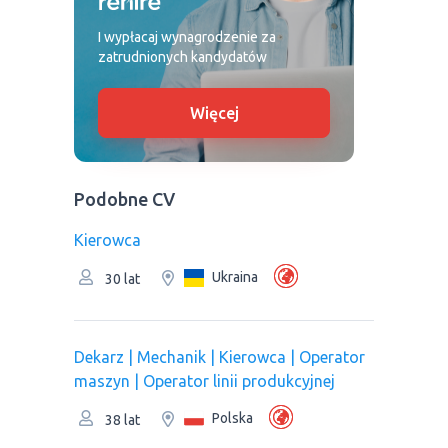
I wypłacaj wynagrodzenie za
zatrudnionych kandydatów
Więcej
Podobne CV
Kierowca
Ukraina
30 lat
Dekarz | Mechanik | Kierowca | Operator
maszyn | Оperator linii produkcyjnej
Polska
38 lat