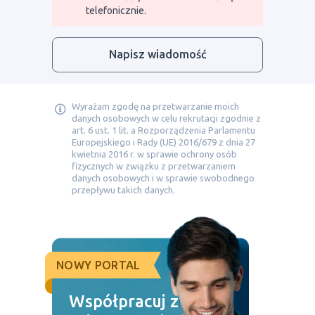
telefonicznie.
Napisz wiadomość
Wyrażam zgodę na przetwarzanie moich
danych osobowych w celu rekrutacji zgodnie z
art. 6 ust. 1 lit. a Rozporządzenia Parlamentu
Europejskiego i Rady (UE) 2016/679 z dnia 27
kwietnia 2016 r. w sprawie ochrony osób
fizycznych w związku z przetwarzaniem
danych osobowych i w sprawie swobodnego
przepływu takich danych.
NOWY PORTAL
Współpracuj z