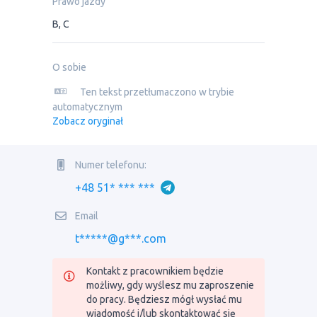
Prawo jazdy
B, C
O sobie
Ten tekst przetłumaczono w trybie
automatycznym
Zobacz oryginał
Numer telefonu:
+48 51* *** ***
Email
t*****@g***.com
Kontakt z pracownikiem będzie
możliwy, gdy wyślesz mu zaproszenie
do pracy. Będziesz mógł wysłać mu
wiadomość i/lub skontaktować się