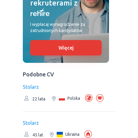
rekruterami z
I wypłacaj wynagrodzenie za
zatrudnionych kandydatów
Więcej
Podobne CV
Stolarz
Polska
22 lata
Stolarz
Ukraina
45 lat