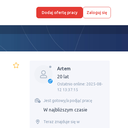
Dodaj ofertę pracy
Zaloguj się
Artem
20 lat
Ostatnio online: 2025-08-
12 13:37:15
Jest gotowy/a podjąć pracę
W najbliższym czasie
Teraz znajduje się w