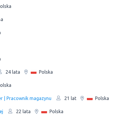
olska
na
a
a
Polska
24 lata
olska
jer | Рracownik magazynu
Polska
21 lat
ej
Polska
22 lata