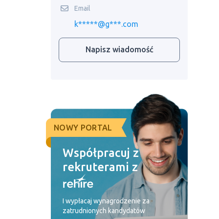
Email
k*****@g***.com
Napisz wiadomość
NOWY PORTAL
Współpracuj z
rekruterami z
I wypłacaj wynagrodzenie za
zatrudnionych kandydatów