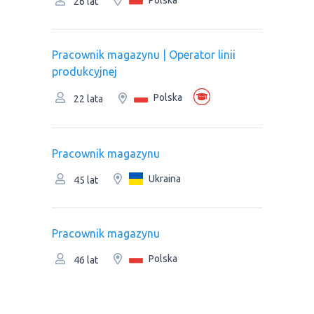
26 lat
Рracownik magazynu | Оperator linii
produkcyjnej
Polska
22 lata
Рracownik magazynu
Ukraina
45 lat
Рracownik magazynu
Polska
46 lat