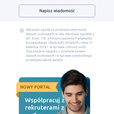
Napisz wiadomość
Wyrażam zgodę na przetwarzanie moich
danych osobowych w celu rekrutacji zgodnie z
art. 6 ust. 1 lit. a Rozporządzenia Parlamentu
Europejskiego i Rady (UE) 2016/679 z dnia 27
kwietnia 2016 r. w sprawie ochrony osób
fizycznych w związku z przetwarzaniem
danych osobowych i w sprawie swobodnego
przepływu takich danych.
NOWY PORTAL
Współpracuj z
rekruterami z