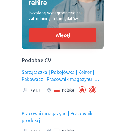
I wypłacaj wynagrodzenie za
zatrudnionych kandydatów
Więcej
Podobne CV
Sprzątaczka | Pokojówka | Kelner |
Pakowacz | Рracownik magazynu |
Pracownik kuchni/Pomoc kuchenna |
Polska
36 lat
Pracownik produkcji | Оperator linii
produkcyjnej
Рracownik magazynu | Pracownik
produkcji
Polska