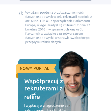
Wyrażam zgodę na przetwarzanie moich
danych osobowych w celu rekrutacji zgodnie z
art. 6 ust. 1 lit. a Rozporządzenia Parlamentu
Europejskiego i Rady (UE) 2016/679 z dnia 27
kwietnia 2016 r. w sprawie ochrony osób
fizycznych w związku z przetwarzaniem
danych osobowych i w sprawie swobodnego
przepływu takich danych.
NOWY PORTAL
Współpracuj z
rekruterami z
I wypłacaj wynagrodzenie za
zatrudnionych kandydatów