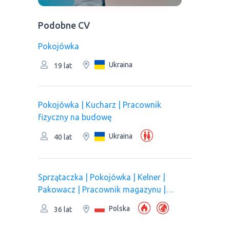
Podobne CV
Pokojówka
Ukraina
19 lat
Pokojówka | Kucharz | Pracownik
fizyczny na budowę
Ukraina
40 lat
Sprzątaczka | Pokojówka | Kelner |
Pakowacz | Рracownik magazynu |
Pracownik kuchni/Pomoc kuchenna |
Polska
36 lat
Pracownik produkcji | Оperator linii
produkcyjnej