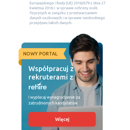
Europejskiego i Rady (UE) 2016/679 z dnia 27
kwietnia 2016 r. w sprawie ochrony osób
fizycznych w związku z przetwarzaniem
danych osobowych i w sprawie swobodnego
przepływu takich danych.
NOWY PORTAL
Współpracuj z
rekruterami z
I wypłacaj wynagrodzenie za
zatrudnionych kandydatów
Więcej