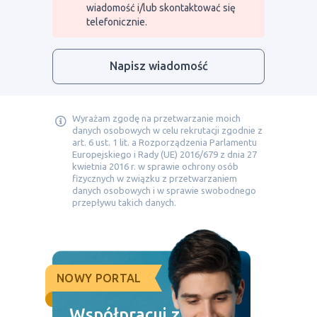
wiadomość i/lub skontaktować się
telefonicznie.
Napisz wiadomość
Wyrażam zgodę na przetwarzanie moich
danych osobowych w celu rekrutacji zgodnie z
art. 6 ust. 1 lit. a Rozporządzenia Parlamentu
Europejskiego i Rady (UE) 2016/679 z dnia 27
kwietnia 2016 r. w sprawie ochrony osób
fizycznych w związku z przetwarzaniem
danych osobowych i w sprawie swobodnego
przepływu takich danych.
NOWY PORTAL
Współpracuj z