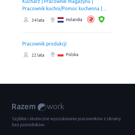
Kucharz | Рracownik magazynu |
Pracownik kuchni/Pomoc kuchenna |
Pracownik produkcji
Holandia
34 lata
Pracownik produkcji
Polska
22 lata
Szybkie i skuteczne wyszukiwanie pracowników z Ukrainy
bez pośredników.