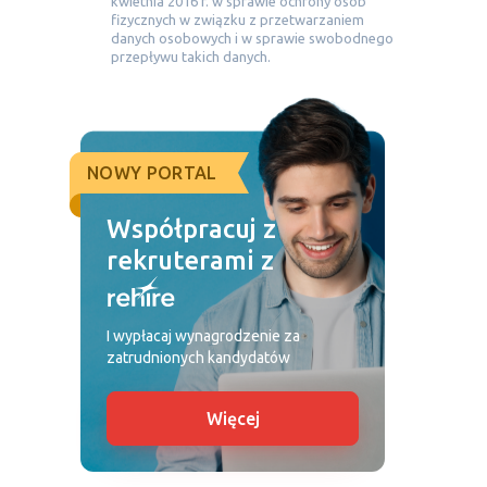
kwietnia 2016 r. w sprawie ochrony osób
fizycznych w związku z przetwarzaniem
danych osobowych i w sprawie swobodnego
przepływu takich danych.
NOWY PORTAL
Współpracuj z
rekruterami z
I wypłacaj wynagrodzenie za
zatrudnionych kandydatów
Więcej