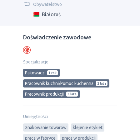
Obywatelstwo
Białoruś
Doświadczenie zawodowe
Specjalizacje
Pakowacz
1 rok
Pracownik kuchni/Pomoc kuchenna
2 lata
Pracownik produkcji
3 lata
Umiejętności
znakowanie towarów
klejenie etykiet
praca w fabryce
praca w produkcji