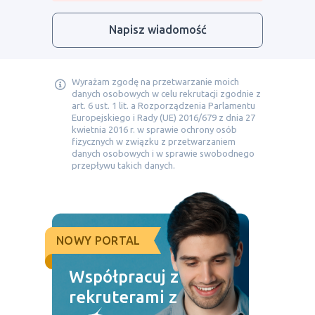
Napisz wiadomość
Wyrażam zgodę na przetwarzanie moich
danych osobowych w celu rekrutacji zgodnie z
art. 6 ust. 1 lit. a Rozporządzenia Parlamentu
Europejskiego i Rady (UE) 2016/679 z dnia 27
kwietnia 2016 r. w sprawie ochrony osób
fizycznych w związku z przetwarzaniem
danych osobowych i w sprawie swobodnego
przepływu takich danych.
NOWY PORTAL
Współpracuj z
rekruterami z