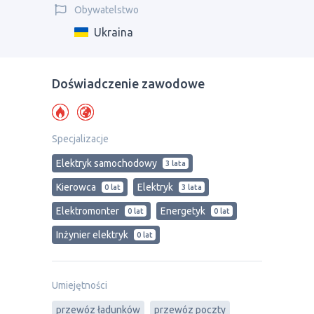
Obywatelstwo
Ukraina
Doświadczenie zawodowe
Specjalizacje
Elektryk samochodowy
3 lata
Kierowca
Elektryk
0 lat
3 lata
Elektromonter
Energetyk
0 lat
0 lat
Inżynier elektryk
0 lat
Umiejętności
przewóz ładunków
przewóz poczty