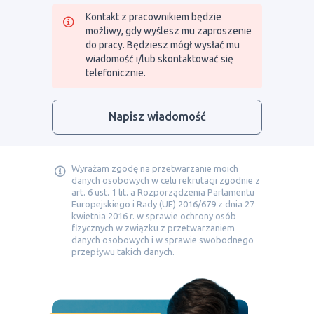
Kontakt z pracownikiem będzie
możliwy, gdy wyślesz mu zaproszenie
do pracy. Będziesz mógł wysłać mu
wiadomość i/lub skontaktować się
telefonicznie.
Napisz wiadomość
Wyrażam zgodę na przetwarzanie moich
danych osobowych w celu rekrutacji zgodnie z
art. 6 ust. 1 lit. a Rozporządzenia Parlamentu
Europejskiego i Rady (UE) 2016/679 z dnia 27
kwietnia 2016 r. w sprawie ochrony osób
fizycznych w związku z przetwarzaniem
danych osobowych i w sprawie swobodnego
przepływu takich danych.