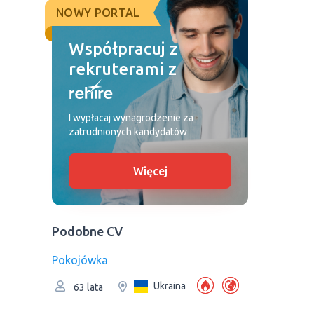
NOWY PORTAL
Współpracuj z
rekruterami z
I wypłacaj wynagrodzenie za
zatrudnionych kandydatów
Więcej
Podobne CV
Pokojówka
Ukraina
63 lata