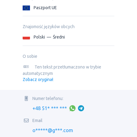
Paszport UE
Znajomość języków obcych
Polski
—
Średni
O sobie
Ten tekst przetłumaczono w trybie
automatycznym
Zobacz oryginał
Numer telefonu:
+48 51* *** ***
Email
o*****@g***.com