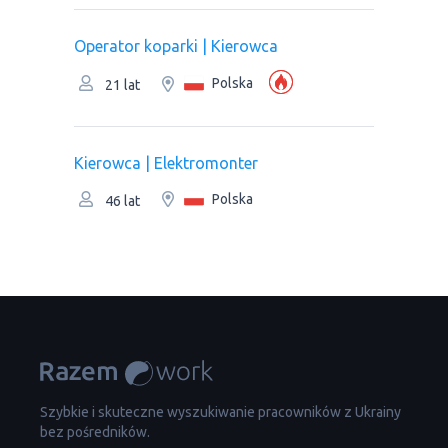
Operator koparki | Kierowca
Polska
21 lat
Kierowca | Elektromonter
Polska
46 lat
Szybkie i skuteczne wyszukiwanie pracowników z Ukrainy
bez pośredników.