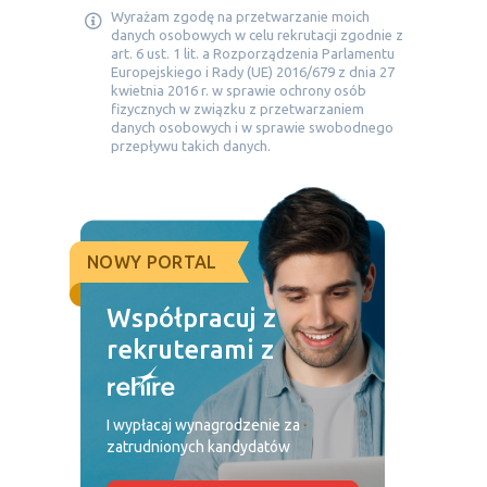
Wyrażam zgodę na przetwarzanie moich
danych osobowych w celu rekrutacji zgodnie z
art. 6 ust. 1 lit. a Rozporządzenia Parlamentu
Europejskiego i Rady (UE) 2016/679 z dnia 27
kwietnia 2016 r. w sprawie ochrony osób
fizycznych w związku z przetwarzaniem
danych osobowych i w sprawie swobodnego
przepływu takich danych.
NOWY PORTAL
Współpracuj z
rekruterami z
I wypłacaj wynagrodzenie za
zatrudnionych kandydatów