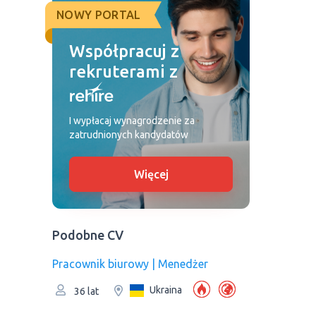
NOWY PORTAL
Współpracuj z
rekruterami z
I wypłacaj wynagrodzenie za
zatrudnionych kandydatów
Więcej
Podobne CV
Pracownik biurowy | Menedżer
Ukraina
36 lat