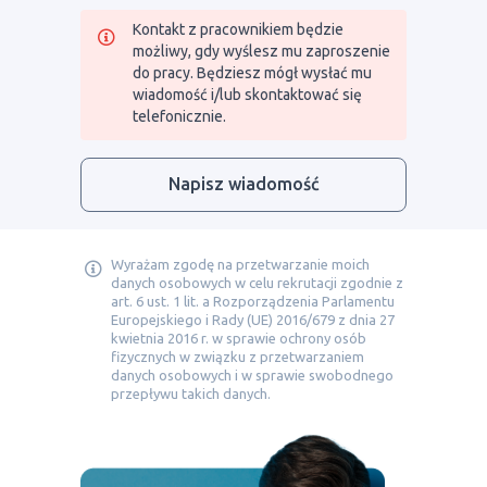
Kontakt z pracownikiem będzie
możliwy, gdy wyślesz mu zaproszenie
do pracy. Będziesz mógł wysłać mu
wiadomość i/lub skontaktować się
telefonicznie.
Napisz wiadomość
Wyrażam zgodę na przetwarzanie moich
danych osobowych w celu rekrutacji zgodnie z
art. 6 ust. 1 lit. a Rozporządzenia Parlamentu
Europejskiego i Rady (UE) 2016/679 z dnia 27
kwietnia 2016 r. w sprawie ochrony osób
fizycznych w związku z przetwarzaniem
danych osobowych i w sprawie swobodnego
przepływu takich danych.