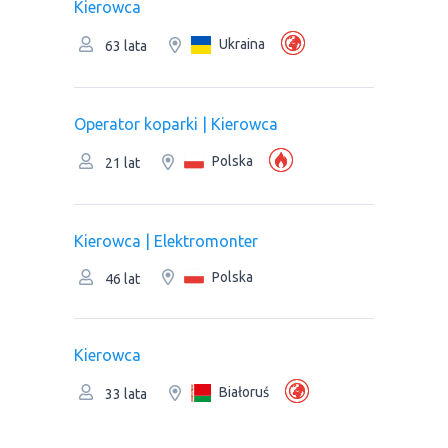
Kierowca
Ukraina
63 lata
Operator koparki | Kierowca
Polska
21 lat
Kierowca | Elektromonter
Polska
46 lat
Kierowca
Białoruś
33 lata