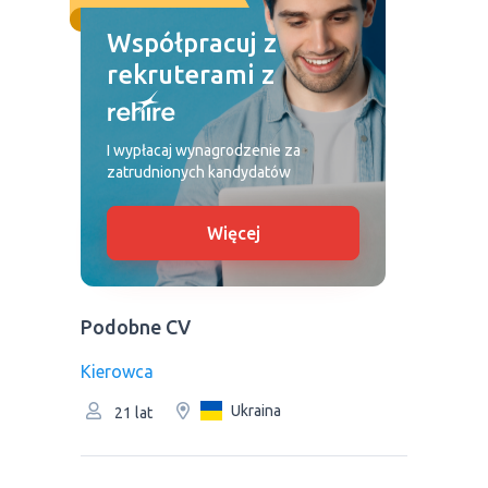
Współpracuj z
rekruterami z
I wypłacaj wynagrodzenie za
zatrudnionych kandydatów
Więcej
Podobne CV
Kierowca
Ukraina
21 lat