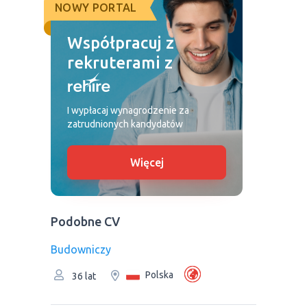
NOWY PORTAL
Współpracuj z
rekruterami z
I wypłacaj wynagrodzenie za
zatrudnionych kandydatów
Więcej
Podobne CV
Budowniczy
Polska
36 lat