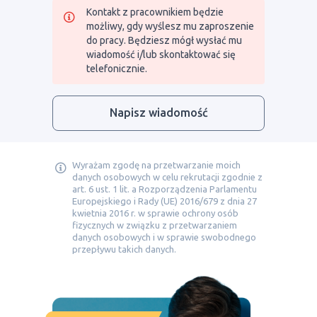
Kontakt z pracownikiem będzie
możliwy, gdy wyślesz mu zaproszenie
do pracy. Będziesz mógł wysłać mu
wiadomość i/lub skontaktować się
telefonicznie.
Napisz wiadomość
Wyrażam zgodę na przetwarzanie moich
danych osobowych w celu rekrutacji zgodnie z
art. 6 ust. 1 lit. a Rozporządzenia Parlamentu
Europejskiego i Rady (UE) 2016/679 z dnia 27
kwietnia 2016 r. w sprawie ochrony osób
fizycznych w związku z przetwarzaniem
danych osobowych i w sprawie swobodnego
przepływu takich danych.