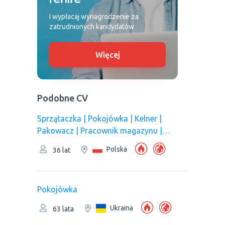
I wypłacaj wynagrodzenie za
zatrudnionych kandydatów
Więcej
Podobne CV
Sprzątaczka | Pokojówka | Kelner |
Pakowacz | Рracownik magazynu |
Pracownik kuchni/Pomoc kuchenna |
Polska
36 lat
Pracownik produkcji | Оperator linii
produkcyjnej
Pokojówka
Ukraina
63 lata