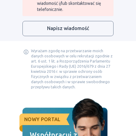
wiadomość i/lub skontaktować się
telefonicznie.
Napisz wiadomość
Wyrażam zgodę na przetwarzanie moich
danych osobowych w celu rekrutacji zgodnie z
art. 6 ust. 1 lit. a Rozporządzenia Parlamentu
Europejskiego i Rady (UE) 2016/679 z dnia 27
kwietnia 2016 r. w sprawie ochrony osób
fizycznych w związku z przetwarzaniem
danych osobowych i w sprawie swobodnego
przepływu takich danych.
NOWY PORTAL
Współpracuj z