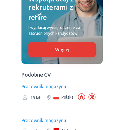
rekruterami z
I wypłacaj wynagrodzenie za
zatrudnionych kandydatów
Więcej
Podobne CV
Рracownik magazynu
Polska
19 lat
Рracownik magazynu